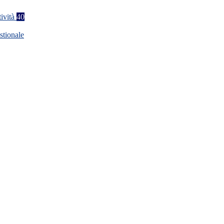
tività
40
stionale