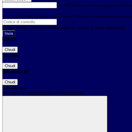
E-mail
Verrà inviato un messaggio all'indirizz
Non hai una e-mail associata al nome utente? Effettua il reset della password tram
E-mail inviata, si prega di controllare la casella di posta elettronica!
Errore
Chiudi
Successo
Chiudi
Informazione
Chiudi
Attendere...
Attendere il completamento dell'operazione...