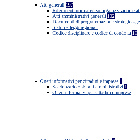
Atti generali
197
Riferimenti normativi su organizzazione e at
Atti amministrativi generali
132
Documenti di programmazione strategico-ge
Statuti e leggi regionali
Codice disciplinare e codice di condotta
10
Oneri informativi per cittadini e imprese
1
Scadenzario obblighi amministrativi
1
Oneri informativi per cittadini e imprese