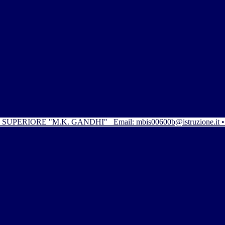
SUPERIORE "M.K. GANDHI"
Email: mbis00600b@istruzione.it 