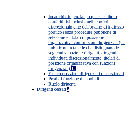
Incarichi dirigenziali, a qualsiasi titolo
conferiti, ivi inclusi quelli conferiti
discrezionalmente dall'organo di indirizzo
politico senza procedure pubbliche di
selezione e titolari di posizione
organizzativa con funzioni dirigenziali (da
pubblicare in tabelle che distinguano le
seguenti situazioni: dirigenti, dirigenti
individuati discrezionalmente, titolari di
posizione organizzativa con funzioni
dirigenziali)
12
Elenco posizioni dirigenziali discrezionali
Posti di funzione disponibili
Ruolo dirigenti
Dirigenti cessati
2