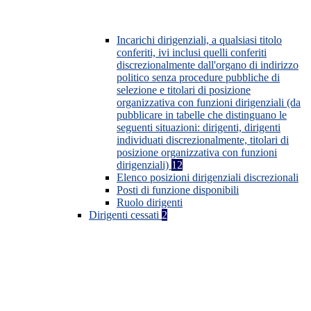
Incarichi dirigenziali, a qualsiasi titolo
conferiti, ivi inclusi quelli conferiti
discrezionalmente dall'organo di indirizzo
politico senza procedure pubbliche di
selezione e titolari di posizione
organizzativa con funzioni dirigenziali (da
pubblicare in tabelle che distinguano le
seguenti situazioni: dirigenti, dirigenti
individuati discrezionalmente, titolari di
posizione organizzativa con funzioni
dirigenziali)
12
Elenco posizioni dirigenziali discrezionali
Posti di funzione disponibili
Ruolo dirigenti
Dirigenti cessati
2