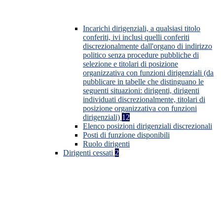
Incarichi dirigenziali, a qualsiasi titolo
conferiti, ivi inclusi quelli conferiti
discrezionalmente dall'organo di indirizzo
politico senza procedure pubbliche di
selezione e titolari di posizione
organizzativa con funzioni dirigenziali (da
pubblicare in tabelle che distinguano le
seguenti situazioni: dirigenti, dirigenti
individuati discrezionalmente, titolari di
posizione organizzativa con funzioni
dirigenziali)
12
Elenco posizioni dirigenziali discrezionali
Posti di funzione disponibili
Ruolo dirigenti
Dirigenti cessati
2