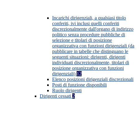
Incarichi dirigenziali, a qualsiasi titolo
conferiti, ivi inclusi quelli conferiti
discrezionalmente dall'organo di indirizzo
politico senza procedure pubbliche di
selezione e titolari di posizione
organizzativa con funzioni dirigenziali (da
pubblicare in tabelle che distinguano le
seguenti situazioni: dirigenti, dirigenti
individuati discrezionalmente, titolari di
posizione organizzativa con funzioni
dirigenziali)
12
Elenco posizioni dirigenziali discrezionali
Posti di funzione disponibili
Ruolo dirigenti
Dirigenti cessati
2