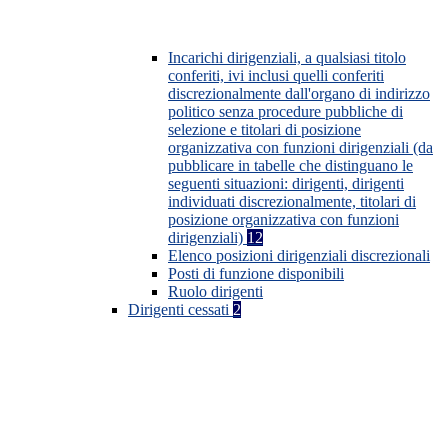
Incarichi dirigenziali, a qualsiasi titolo
conferiti, ivi inclusi quelli conferiti
discrezionalmente dall'organo di indirizzo
politico senza procedure pubbliche di
selezione e titolari di posizione
organizzativa con funzioni dirigenziali (da
pubblicare in tabelle che distinguano le
seguenti situazioni: dirigenti, dirigenti
individuati discrezionalmente, titolari di
posizione organizzativa con funzioni
dirigenziali)
12
Elenco posizioni dirigenziali discrezionali
Posti di funzione disponibili
Ruolo dirigenti
Dirigenti cessati
2