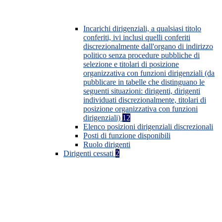
Incarichi dirigenziali, a qualsiasi titolo
conferiti, ivi inclusi quelli conferiti
discrezionalmente dall'organo di indirizzo
politico senza procedure pubbliche di
selezione e titolari di posizione
organizzativa con funzioni dirigenziali (da
pubblicare in tabelle che distinguano le
seguenti situazioni: dirigenti, dirigenti
individuati discrezionalmente, titolari di
posizione organizzativa con funzioni
dirigenziali)
12
Elenco posizioni dirigenziali discrezionali
Posti di funzione disponibili
Ruolo dirigenti
Dirigenti cessati
2